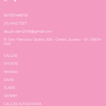
5511937498755
(11) 4742-7337
abuziv.adm2018@gmail.com
R. Gen. Francisco Glicério, 636 - Centro, Suzano - SP, 08674-
000
CALÇAS
SHORTS
Vestidos
SAIAS
FLARE
SKINNY
CALÇAS ALFAIATARIA