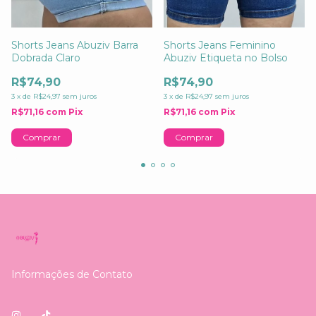
Shorts Jeans Abuziv Barra
Shorts Jeans Feminino
Dobrada Claro
Abuziv Etiqueta no Bolso
R$74,90
R$74,90
3
x
de
R$24,97
sem juros
3
x
de
R$24,97
sem juros
R$71,16
com
Pix
R$71,16
com
Pix
Comprar
Comprar
Informações de Contato