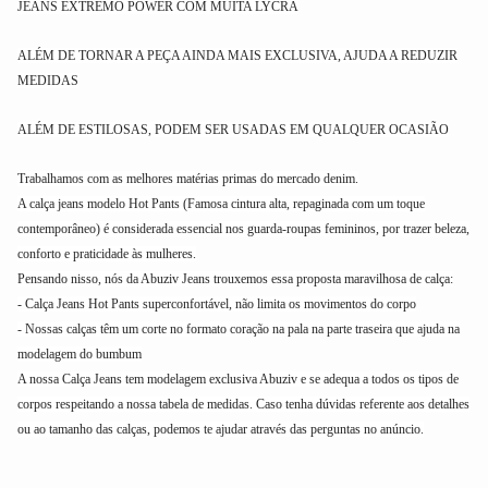
JEANS EXTREMO POWER COM MUITA LYCRA
ALÉM DE TORNAR A PEÇA AINDA MAIS EXCLUSIVA, AJUDA A REDUZIR
MEDIDAS
ALÉM DE ESTILOSAS, PODEM SER USADAS EM QUALQUER OCASIÃO
Trabalhamos com as melhores matérias primas do mercado denim.
A calça jeans modelo Hot Pants (Famosa cintura alta, repaginada com um toque
contemporâneo) é considerada essencial nos guarda-roupas femininos, por trazer beleza,
conforto e praticidade às mulheres.
Pensando nisso, nós da Abuziv Jeans trouxemos essa proposta maravilhosa de calça:
- Calça Jeans Hot Pants superconfortável, não limita os movimentos do corpo
- Nossas calças têm um corte no formato coração na pala na parte traseira que ajuda na
modelagem do bumbum
A nossa Calça Jeans tem modelagem exclusiva Abuziv e se adequa a todos os tipos de
corpos respeitando a nossa tabela de medidas. Caso tenha dúvidas referente aos detalhes
ou ao tamanho das calças, podemos te ajudar através das perguntas no anúncio.