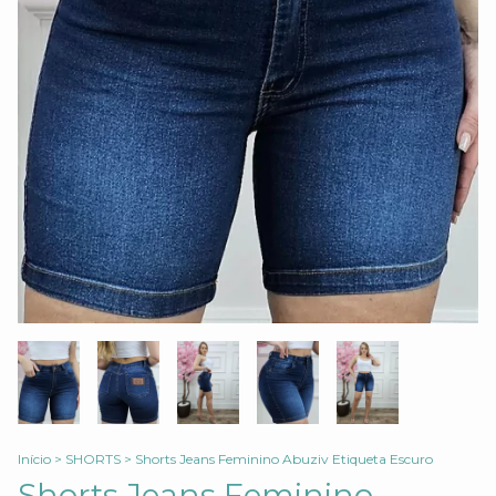
Início
>
SHORTS
>
Shorts Jeans Feminino Abuziv Etiqueta Escuro
Shorts Jeans Feminino