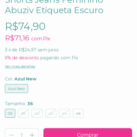
Abuziv Etiqueta Escuro
R$74,90
R$71,16
com
Pix
3
x de
R$24,97
sem juros
5% de desconto
pagando com Pix
Ver mais detalhes
Cor:
Azul New
Azul New
Tamanho:
36
36
38
40
42
44
46