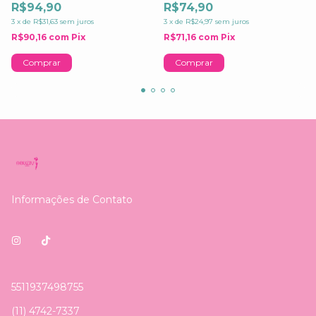
R$94,90
R$74,90
3
x
de
R$31,63
sem juros
3
x
de
R$24,97
sem juros
R$90,16
com
Pix
R$71,16
com
Pix
Comprar
Comprar
Informações de Contato
5511937498755
(11) 4742-7337