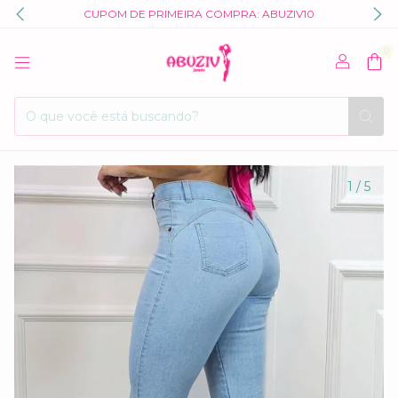
CUPOM DE PRIMEIRA COMPRA: ABUZIV10
0
1
/
5