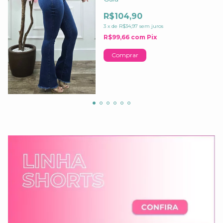
R$104,90
3
x
de
R$34,97
sem juros
R$99,66
com
Pix
Comprar