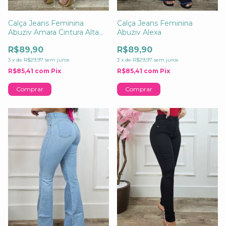
Calça Jeans Feminina
Calça Jeans Feminina
Abuziv Amara Cintura Alta
Abuziv Alexa
Skinny com Elastano
R$89,90
R$89,90
3
x
de
R$29,97
sem juros
3
x
de
R$29,97
sem juros
R$85,41
com
Pix
R$85,41
com
Pix
Comprar
Comprar