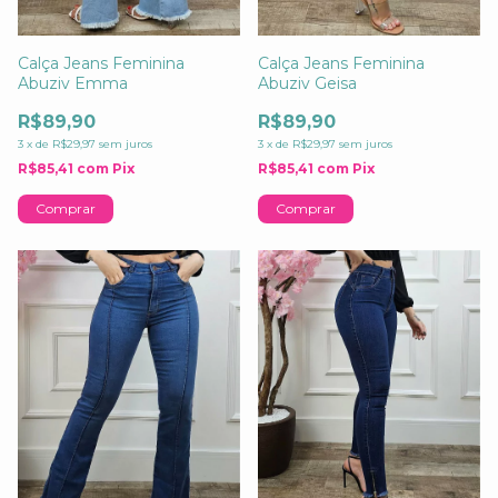
Calça Jeans Feminina
Calça Jeans Feminina
Abuziv Emma
Abuziv Geisa
R$89,90
R$89,90
3
x
de
R$29,97
sem juros
3
x
de
R$29,97
sem juros
R$85,41
com
Pix
R$85,41
com
Pix
Comprar
Comprar