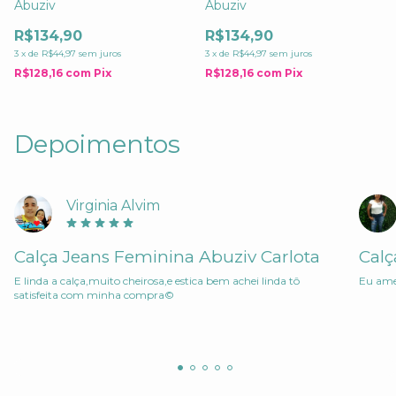
Abuziv
Abuziv
R$134,90
R$134,90
3
x
de
R$44,97
sem juros
3
x
de
R$44,97
sem juros
R$128,16
com
Pix
R$128,16
com
Pix
Depoimentos
Virginia Alvim
Calça Jeans Feminina Abuziv Carlota
Cal
E linda a calça,muito cheirosa,e estica bem achei linda tô
Eu amei
satisfeita com minha compra©