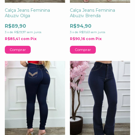
Calça Jeans Feminina
Calça Jeans Feminina
Abuziv Olga
Abuziv Brenda
R$89,90
R$94,90
3
x
de
R$29,97
sem juros
3
x
de
R$31,63
sem juros
R$85,41
com
Pix
R$90,16
com
Pix
Comprar
Comprar