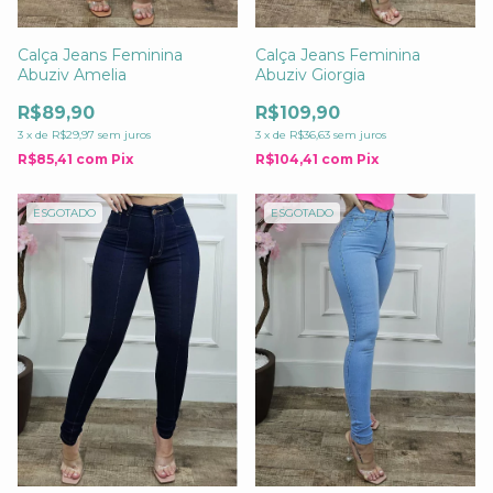
Calça Jeans Feminina
Calça Jeans Feminina
Abuziv Amelia
Abuziv Giorgia
R$89,90
R$109,90
3
x
de
R$29,97
sem juros
3
x
de
R$36,63
sem juros
R$85,41
com
Pix
R$104,41
com
Pix
ESGOTADO
ESGOTADO