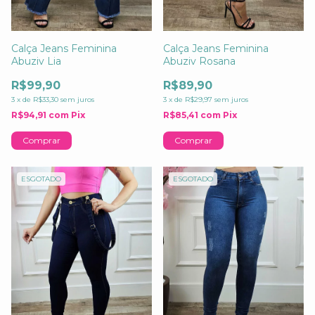
Calça Jeans Feminina
Calça Jeans Feminina
Abuziv Lia
Abuziv Rosana
R$99,90
R$89,90
3
x
de
R$33,30
sem juros
3
x
de
R$29,97
sem juros
R$94,91
com
Pix
R$85,41
com
Pix
Comprar
Comprar
ESGOTADO
ESGOTADO