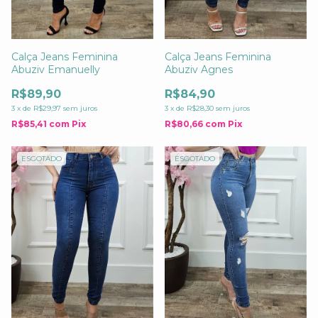
Calça Jeans Feminina
Calça Jeans Feminina
Abuziv Emanuelly
Abuziv Agnes
R$89,90
R$84,90
3
x
de
R$29,97
sem juros
3
x
de
R$28,30
sem juros
R$85,41
com
Pix
R$80,66
com
Pix
ESGOTADO
ESGOTADO