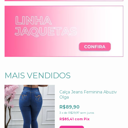
MAIS VENDIDOS
Calça Jeans Feminina Abuziv
Olga
R$89,90
3
x
de
R$29,97
sem juros
R$85,41
com
Pix